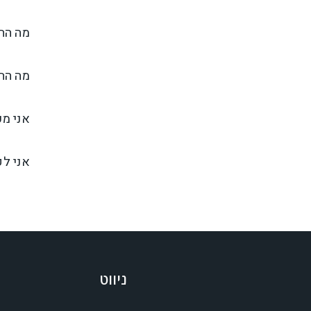
מה הה
מה ההב
אני מע
אני לק
ניווט