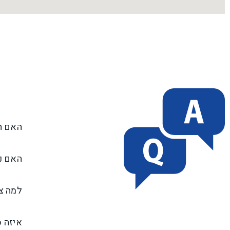
האם חו
האם ני
למה צר
איזה ס