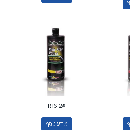
ף
RFS-2#
ף
מידע נוסף