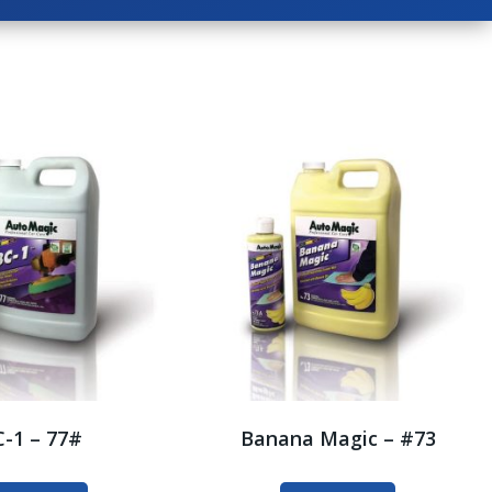
-1 – 77#
Banana Magic – #73