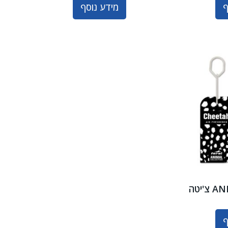
ף
מידע נוסף
ף