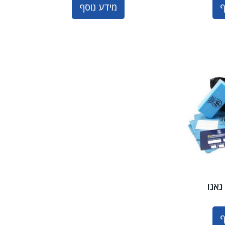
ף
מידע נוסף
נאנו
ף