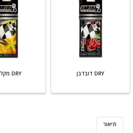
DRY דובדבן
DRY מקל וניל
מידע נוסף
מידע נו
תיאור