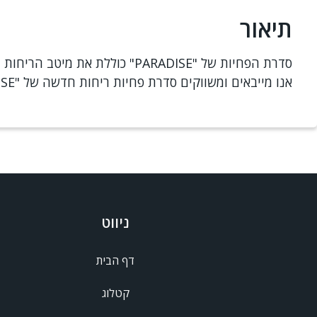
תיאור
סדרת הפחיות של "PARADISE" כוללת את מיטב הריחות המוכרים והאהובים בעולם! תוכלו ליהנות מן הריחות הנפלאים של פחיות הריח עד 60 יום.
אנו מייבאים ומשווקים סדרת פחיות ריחות חדשה של "PARADISE" מדי שנה, על מנת להעניק לכם את הריחות הטובים והחדשים ביותר לרכב שלכם.
ניווט
דף הבית
קטלוג