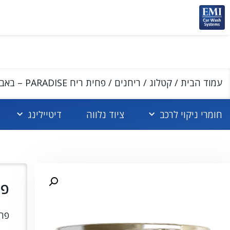
עמוד הבית
/
קטלוג
/
ריחנים
/ פחית ריח PARADISE – באבל גאם
חומרי ניקוי לרכב
ציוד נלווה
דיטיילינג
פחית 
פחי